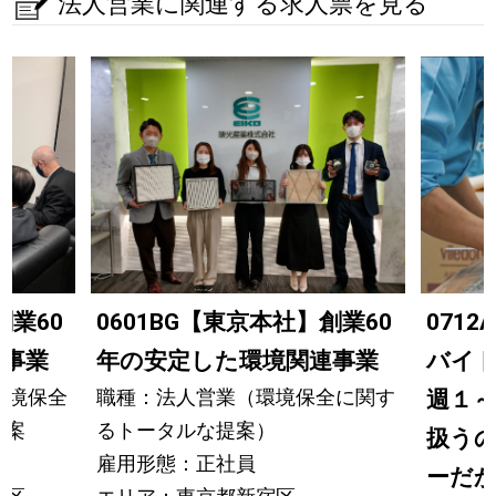
法人営業に関連する求人票を見る
創業60
0601BG【東京本社】創業60
071
連事業
年の安定した環境関連事業
バイ
環境保全
職種：法人営業（環境保全に関す
週１～
提案
るトータルな提案）
扱う
雇用形態：正社員
ーだか