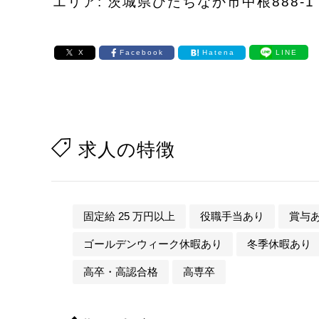
エリア: 茨城県ひたちなか市中根888-1
X
Facebook
Hatena
LINE
求人の特徴
固定給 25 万円以上
役職手当あり
賞与
ゴールデンウィーク休暇あり
冬季休暇あり
高卒・高認合格
高専卒